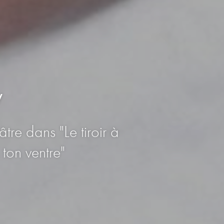
y
e dans "Le tiroir à
ton ventre"