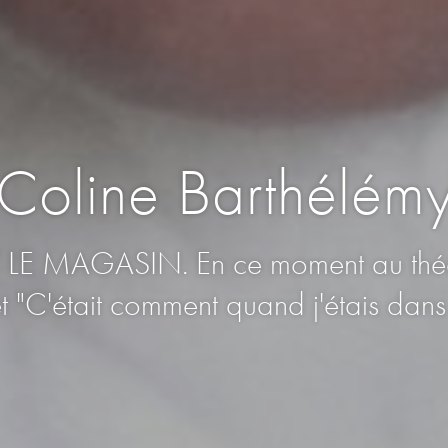
Coline Barthélém
 LE MAGASIN. En ce moment au théâtr
t "C'était comment quand j'étais dans 