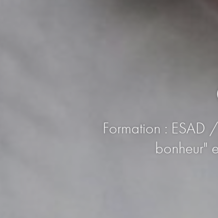
Formation : ESAD /
bonheur" e