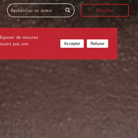
Rechercher un acteur
S'inscrire
 disposer de mesures
tissons pas une
Accepter
Refuser